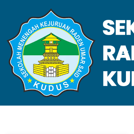
VALIDASI SKL
Home
Validasi SKL