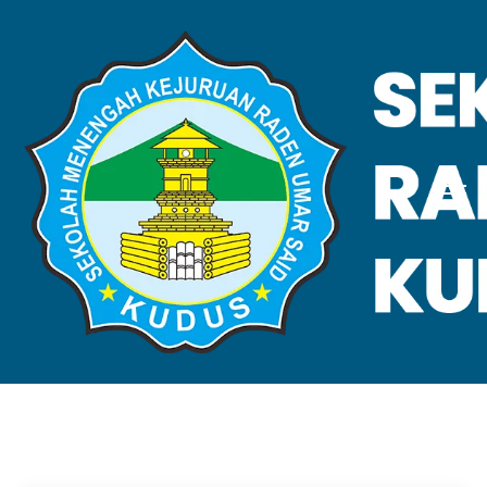
VALIDASI SKL
Home
Validasi SKL