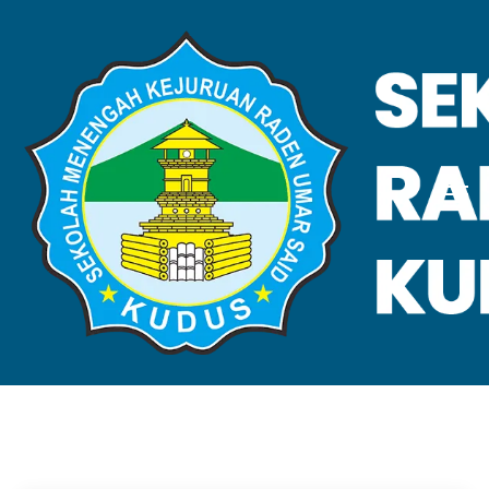
VALIDASI SKL
Home
Validasi SKL