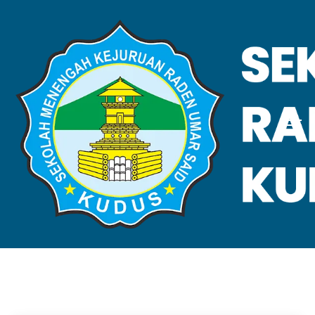
VALIDASI SKL
Home
Validasi SKL