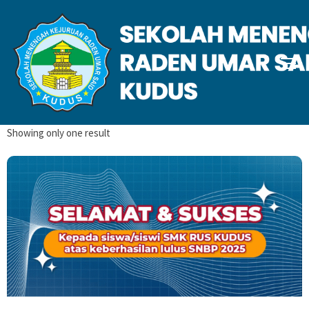
snbp
Home
Posts tagged “snbp”
Showing only one result